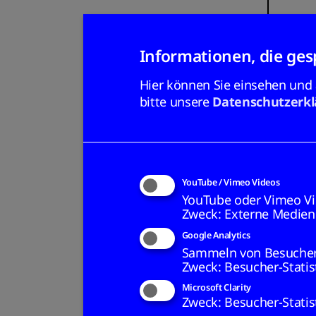
Informationen, die ge
Hier können Sie einsehen und
bitte unsere
Datenschutzerk
YouTube / Vimeo Videos
YouTube oder Vimeo Vi
Zweck
:
Externe Medien
Google Analytics
Sammeln von Besuchers
Zweck
:
Besucher-Statis
Microsoft Clarity
Zweck
:
Besucher-Statis