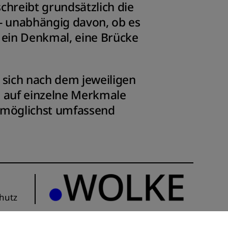
chreibt grundsätzlich die
–
unabhängig davon, ob es
 ein Denkmal, eine Brücke
 sich nach dem jeweiligen
h auf einzelne Merkmale
 möglichst umfassend
hutz