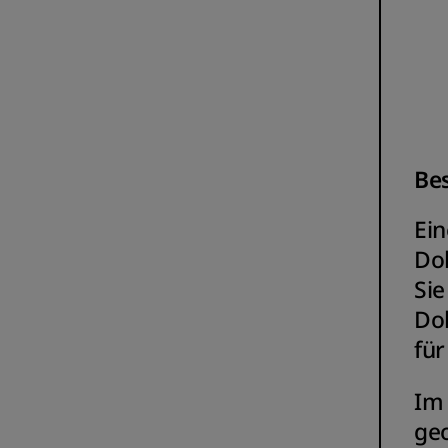
Be
Ei
Do
Sie
Dok
für
Im
geo