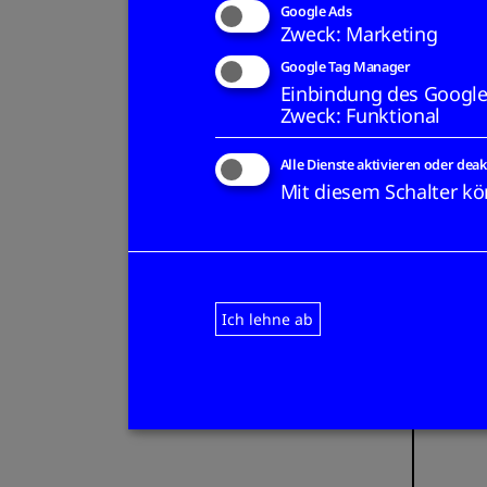
Google Ads
Zweck
:
Marketing
Google Tag Manager
Einbindung des Google
Zweck
:
Funktional
Alle Dienste aktivieren oder deak
Mit diesem Schalter kön
Ich lehne ab